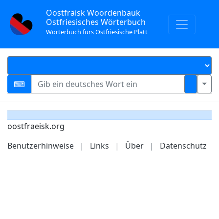
Oostfräisk Woordenbauk
Ostfriesisches Wörterbuch
Wörterbuch fürs Ostfriesische Platt
oostfraeisk.org
Benutzerhinweise
|
Links
|
Über
|
Datenschutz