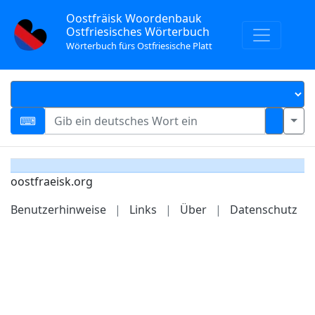
Oostfräisk Woordenbauk
Ostfriesisches Wörterbuch
Wörterbuch fürs Ostfriesische Platt
oostfraeisk.org
Benutzerhinweise
|
Links
|
Über
|
Datenschutz