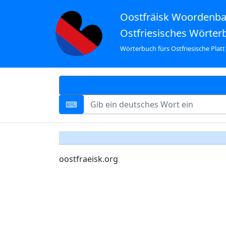
Oostfräisk Woordenb
Ostfriesisches Wörter
Wörterbuch fürs Ostfriesische Platt
oostfraeisk.org