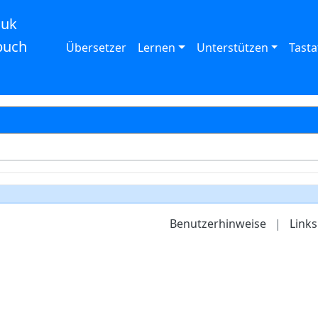
auk
buch
Übersetzer
Lernen
Unterstützen
Tasta
Benutzerhinweise
|
Links