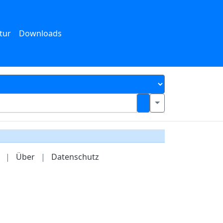
tur
Downloads
|
Über
|
Datenschutz