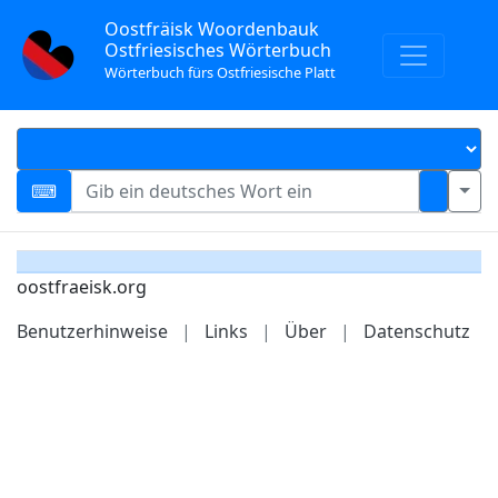
Oostfräisk Woordenbauk
Ostfriesisches Wörterbuch
Wörterbuch fürs Ostfriesische Platt
oostfraeisk.org
Benutzerhinweise
|
Links
|
Über
|
Datenschutz