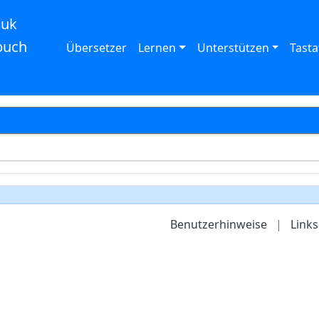
auk
buch
Übersetzer
Lernen
Unterstützen
Tasta
Benutzerhinweise
|
Links