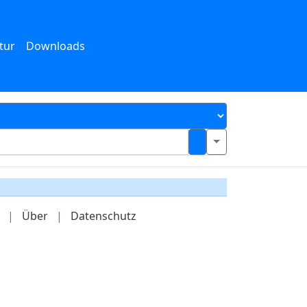
tur
Downloads
|
Über
|
Datenschutz