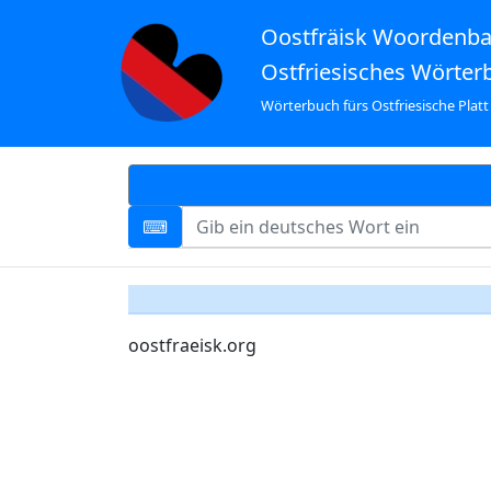
Oostfräisk Woordenb
Ostfriesisches Wörter
Wörterbuch fürs Ostfriesische Platt
oostfraeisk.org