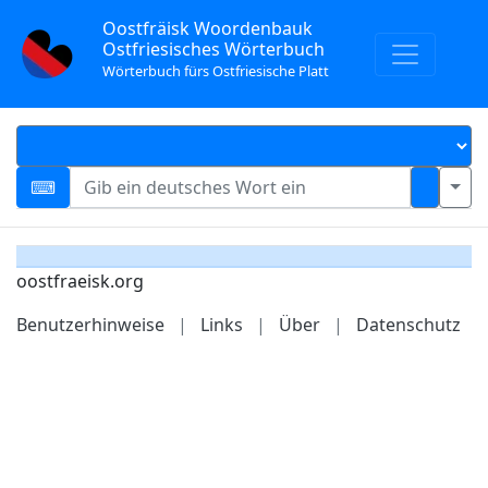
Oostfräisk Woordenbauk
Ostfriesisches Wörterbuch
Wörterbuch fürs Ostfriesische Platt
oostfraeisk.org
Benutzerhinweise
|
Links
|
Über
|
Datenschutz