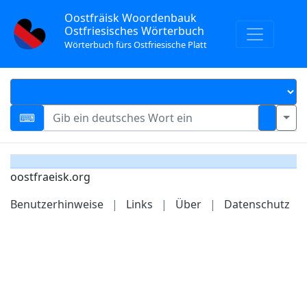
Oostfräisk Woordenbauk
Ostfriesisches Wörterbuch
Wörterbuch fürs Ostfriesische Platt
oostfraeisk.org
Benutzerhinweise
|
Links
|
Über
|
Datenschutz