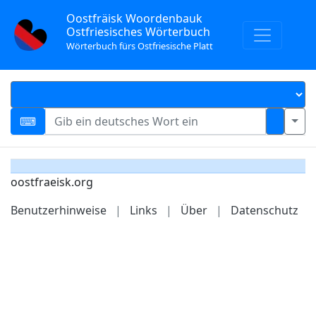
Oostfräisk Woordenbauk
Ostfriesisches Wörterbuch
Wörterbuch fürs Ostfriesische Platt
oostfraeisk.org
Benutzerhinweise
|
Links
|
Über
|
Datenschutz