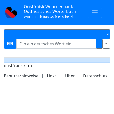
Oostfräisk Woordenbauk
Ostfriesisches Wörterbuch
Wörterbuch fürs Ostfriesische Platt
oostfraeisk.org
Benutzerhinweise
|
Links
|
Über
|
Datenschutz