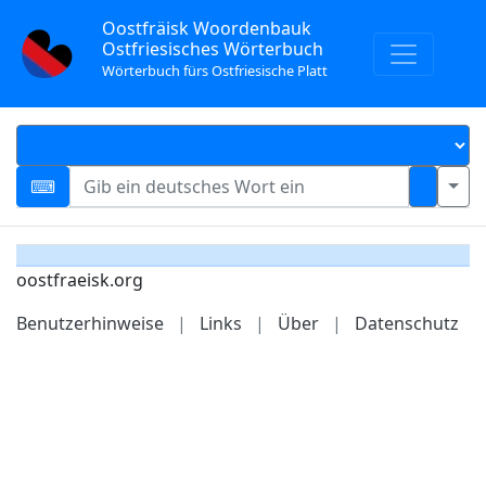
Oostfräisk Woordenbauk
Ostfriesisches Wörterbuch
Wörterbuch fürs Ostfriesische Platt
oostfraeisk.org
Benutzerhinweise
|
Links
|
Über
|
Datenschutz