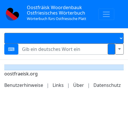
Oostfräisk Woordenbauk
Ostfriesisches Wörterbuch
Wörterbuch fürs Ostfriesische Platt
oostfraeisk.org
Benutzerhinweise
|
Links
|
Über
|
Datenschutz