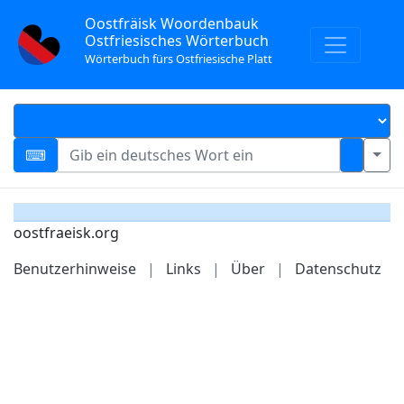
Oostfräisk Woordenbauk
Ostfriesisches Wörterbuch
Wörterbuch fürs Ostfriesische Platt
oostfraeisk.org
Benutzerhinweise
|
Links
|
Über
|
Datenschutz