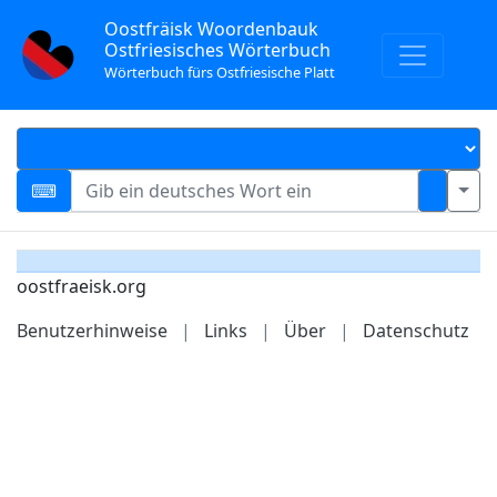
Oostfräisk Woordenbauk
Ostfriesisches Wörterbuch
Wörterbuch fürs Ostfriesische Platt
oostfraeisk.org
Benutzerhinweise
|
Links
|
Über
|
Datenschutz