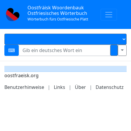
Oostfräisk Woordenbauk
Ostfriesisches Wörterbuch
Wörterbuch fürs Ostfriesische Platt
oostfraeisk.org
Benutzerhinweise
|
Links
|
Über
|
Datenschutz