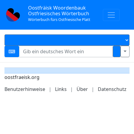
Oostfräisk Woordenbauk
Ostfriesisches Wörterbuch
Wörterbuch fürs Ostfriesische Platt
oostfraeisk.org
Benutzerhinweise
|
Links
|
Über
|
Datenschutz