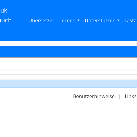
auk
buch
Übersetzer
Lernen
Unterstützen
Tasta
Benutzerhinweise
|
Links