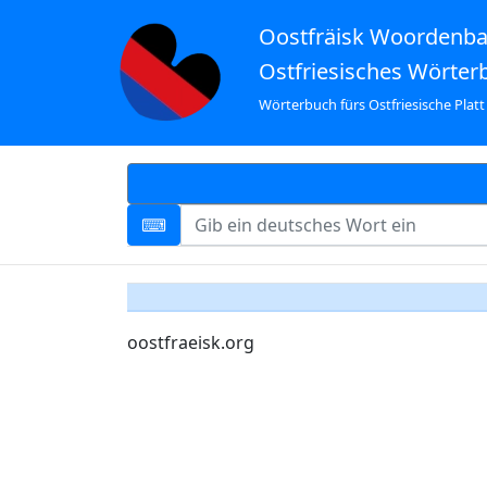
Oostfräisk Woordenb
Ostfriesisches Wörter
Wörterbuch fürs Ostfriesische Platt
oostfraeisk.org