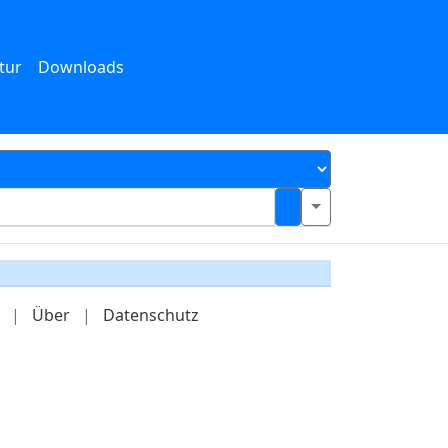
tur
Downloads
|
Über
|
Datenschutz