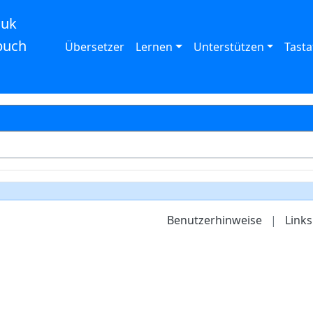
auk
buch
Übersetzer
Lernen
Unterstützen
Tasta
Benutzerhinweise
|
Links