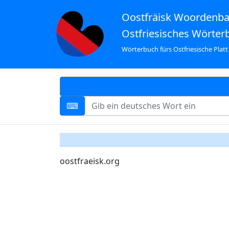
Oostfräisk Woordenb
Ostfriesisches Wörter
Wörterbuch fürs Ostfriesische Platt
oostfraeisk.org