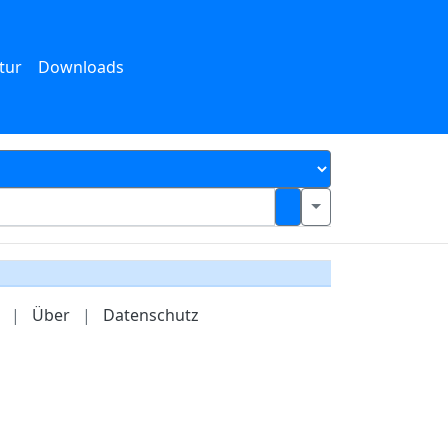
tur
Downloads
|
Über
|
Datenschutz