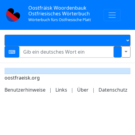
Oostfräisk Woordenbauk
Ostfriesisches Wörterbuch
Wörterbuch fürs Ostfriesische Platt
oostfraeisk.org
Benutzerhinweise
|
Links
|
Über
|
Datenschutz