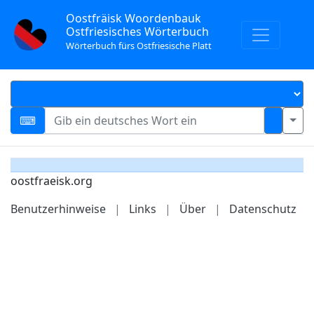
Oostfräisk Woordenbauk
Ostfriesisches Wörterbuch
Wörterbuch fürs Ostfriesische Platt
oostfraeisk.org
Benutzerhinweise
|
Links
|
Über
|
Datenschutz