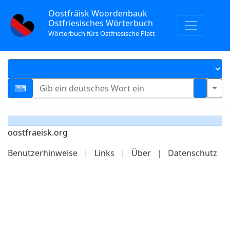
Oostfräisk Woordenbauk
Ostfriesisches Wörterbuch
Wörterbuch fürs Ostfriesische Platt
oostfraeisk.org
Benutzerhinweise
|
Links
|
Über
|
Datenschutz