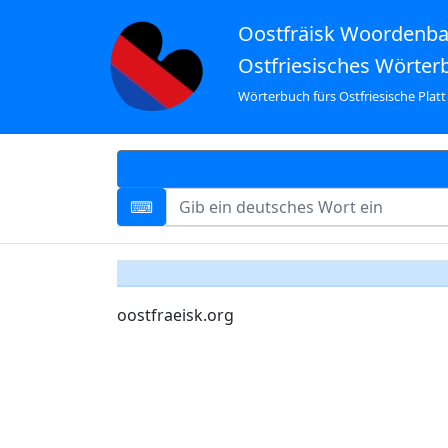
Oostfräisk Woordenb
Ostfriesisches Wörter
Wörterbuch fürs Ostfriesische Platt
oostfraeisk.org