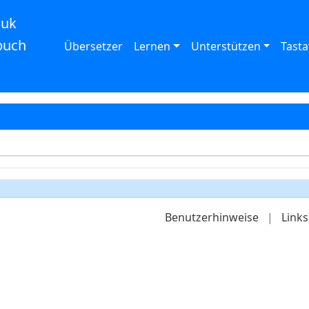
auk
buch
Übersetzer
Lernen
Unterstützen
Tasta
Benutzerhinweise
|
Links