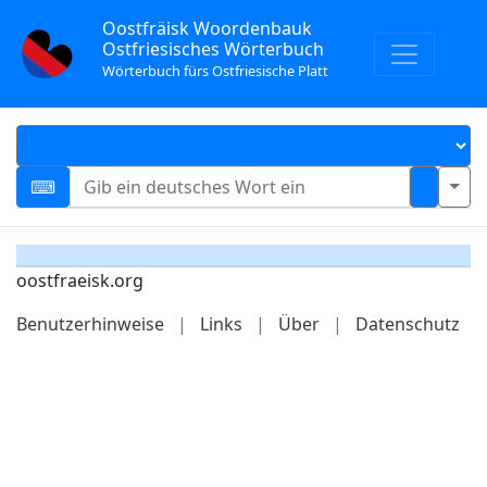
Oostfräisk Woordenbauk
Ostfriesisches Wörterbuch
Wörterbuch fürs Ostfriesische Platt
oostfraeisk.org
Benutzerhinweise
|
Links
|
Über
|
Datenschutz