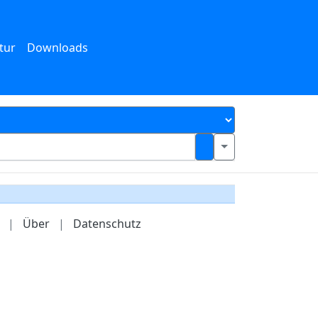
tur
Downloads
|
Über
|
Datenschutz