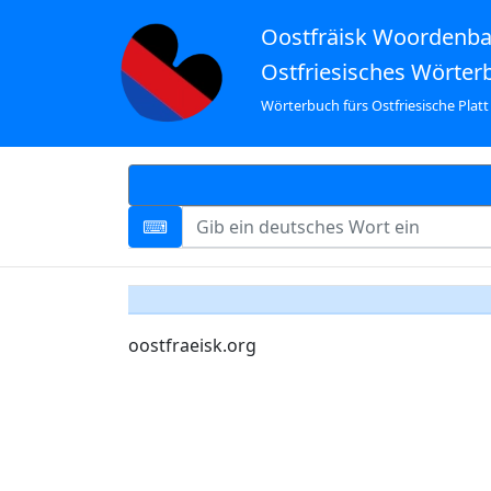
Oostfräisk Woordenb
Ostfriesisches Wörter
Wörterbuch fürs Ostfriesische Platt
oostfraeisk.org