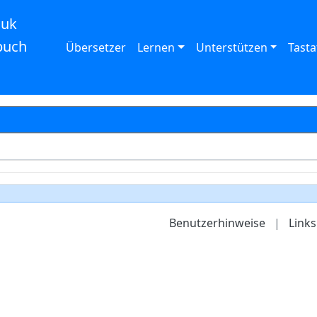
auk
buch
Übersetzer
Lernen
Unterstützen
Tasta
Benutzerhinweise
|
Links