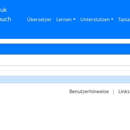
auk
buch
Übersetzer
Lernen
Unterstützen
Tasta
Benutzerhinweise
|
Links