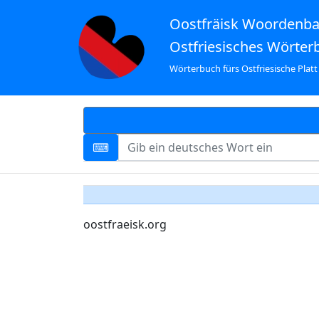
Oostfräisk Woordenb
Ostfriesisches Wörter
Wörterbuch fürs Ostfriesische Platt
oostfraeisk.org