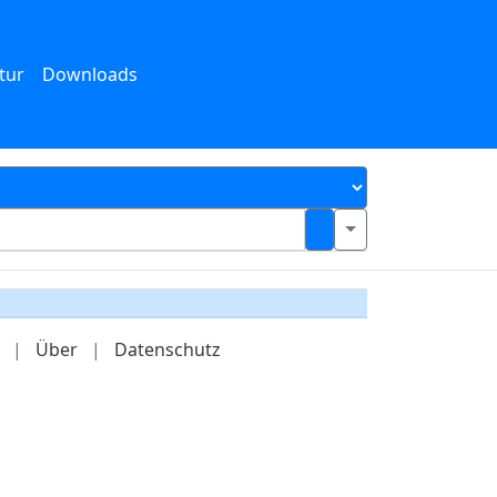
tur
Downloads
|
Über
|
Datenschutz