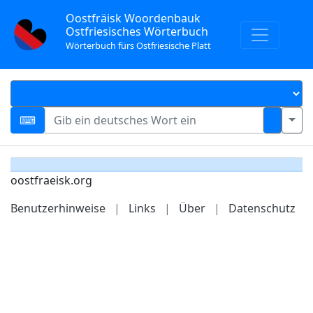
Oostfräisk Woordenbauk
Ostfriesisches Wörterbuch
Wörterbuch fürs Ostfriesische Platt
oostfraeisk.org
Benutzerhinweise
|
Links
|
Über
|
Datenschutz