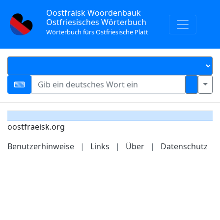
Oostfräisk Woordenbauk
Ostfriesisches Wörterbuch
Wörterbuch fürs Ostfriesische Platt
oostfraeisk.org
Benutzerhinweise
|
Links
|
Über
|
Datenschutz