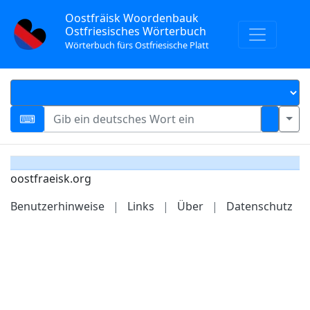
Oostfräisk Woordenbauk
Ostfriesisches Wörterbuch
Wörterbuch fürs Ostfriesische Platt
oostfraeisk.org
Benutzerhinweise
|
Links
|
Über
|
Datenschutz