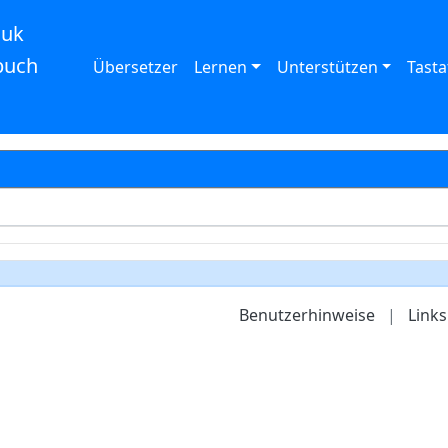
auk
buch
Übersetzer
Lernen
Unterstützen
Tasta
Benutzerhinweise
|
Links