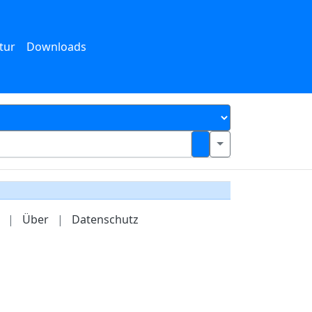
tur
Downloads
|
Über
|
Datenschutz