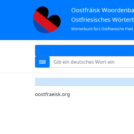
Oostfräisk Woordenb
Ostfriesisches Wörter
Wörterbuch fürs Ostfriesische Platt
oostfraeisk.org