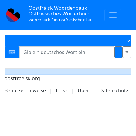
Oostfräisk Woordenbauk
Ostfriesisches Wörterbuch
Wörterbuch fürs Ostfriesische Platt
oostfraeisk.org
Benutzerhinweise
|
Links
|
Über
|
Datenschutz