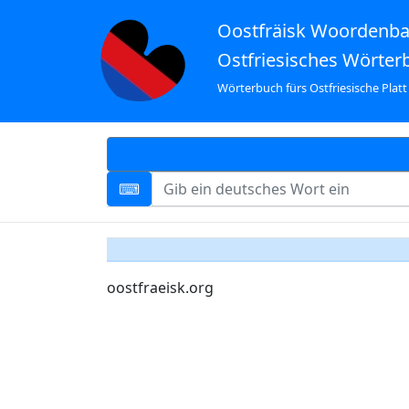
Oostfräisk Woordenb
Ostfriesisches Wörter
Wörterbuch fürs Ostfriesische Platt
oostfraeisk.org