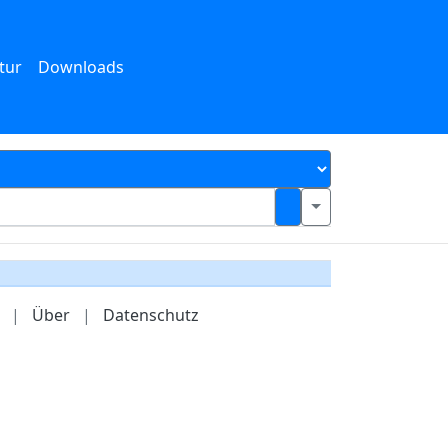
tur
Downloads
|
Über
|
Datenschutz