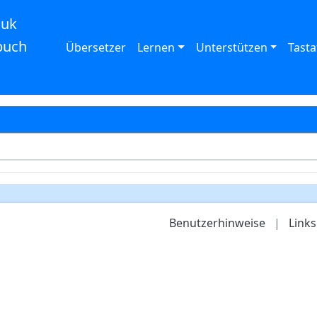
auk
buch
Übersetzer
Lernen
Unterstützen
Tasta
Benutzerhinweise
|
Links