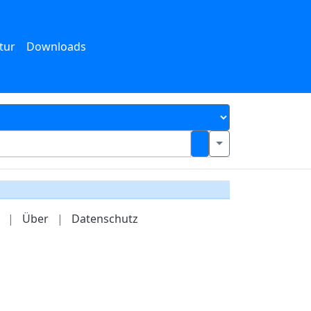
tur
Downloads
|
Über
|
Datenschutz