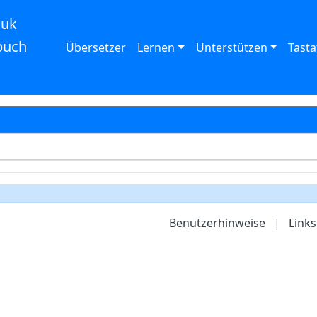
auk
buch
Übersetzer
Lernen
Unterstützen
Tasta
Benutzerhinweise
|
Links