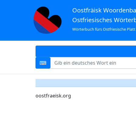
Oostfräisk Woordenb
Ostfriesisches Wörter
Wörterbuch fürs Ostfriesische Platt
oostfraeisk.org