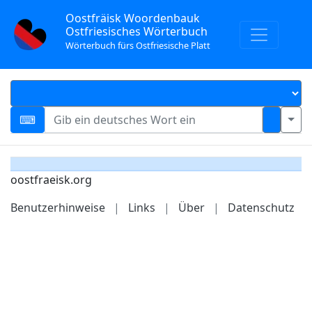
Oostfräisk Woordenbauk
Ostfriesisches Wörterbuch
Wörterbuch fürs Ostfriesische Platt
oostfraeisk.org
Benutzerhinweise
|
Links
|
Über
|
Datenschutz