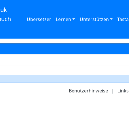
auk
buch
Übersetzer
Lernen
Unterstützen
Tasta
Benutzerhinweise
|
Links