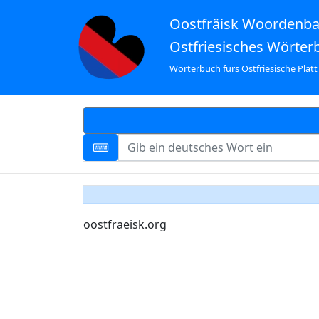
Oostfräisk Woordenb
Ostfriesisches Wörter
Wörterbuch fürs Ostfriesische Platt
oostfraeisk.org