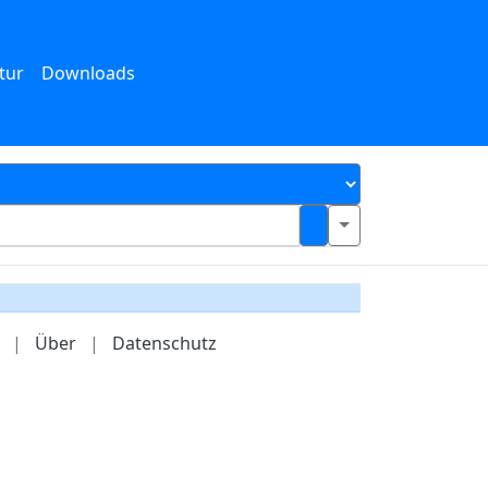
tur
Downloads
|
Über
|
Datenschutz