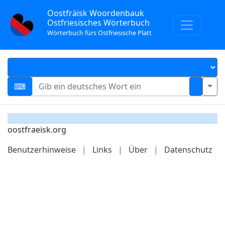
Oostfräisk Woordenbauk
Ostfriesisches Wörterbuch
Wörterbuch fürs Ostfriesische Platt
oostfraeisk.org
Benutzerhinweise
|
Links
|
Über
|
Datenschutz