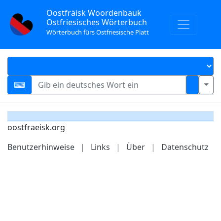
Oostfräisk Woordenbauk
Ostfriesisches Wörterbuch
Wörterbuch fürs Ostfriesische Platt
oostfraeisk.org
Benutzerhinweise
|
Links
|
Über
|
Datenschutz