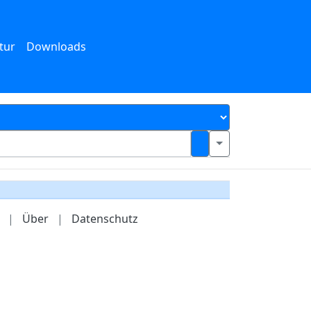
tur
Downloads
|
Über
|
Datenschutz