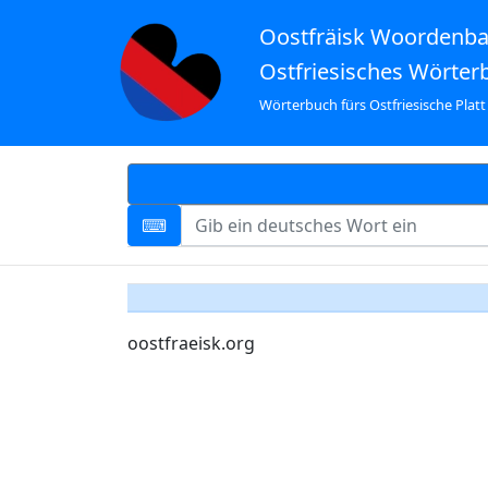
Oostfräisk Woordenb
Ostfriesisches Wörter
Wörterbuch fürs Ostfriesische Platt
oostfraeisk.org