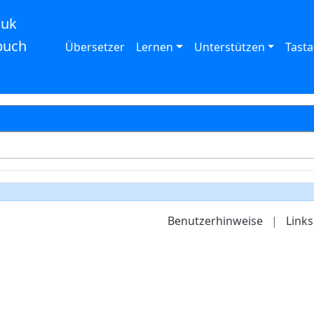
auk
buch
Übersetzer
Lernen
Unterstützen
Tasta
Benutzerhinweise
|
Links