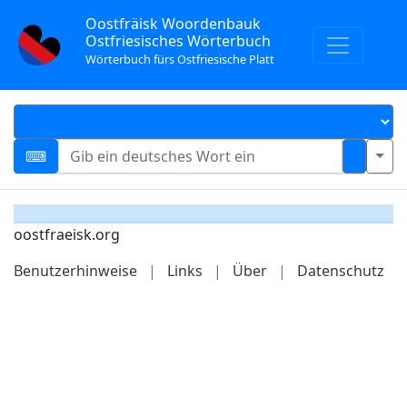
Oostfräisk Woordenbauk
Ostfriesisches Wörterbuch
Wörterbuch fürs Ostfriesische Platt
oostfraeisk.org
Benutzerhinweise
|
Links
|
Über
|
Datenschutz