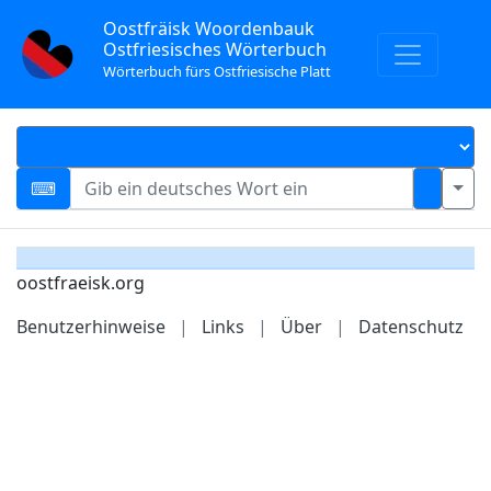
Oostfräisk Woordenbauk
Ostfriesisches Wörterbuch
Wörterbuch fürs Ostfriesische Platt
oostfraeisk.org
Benutzerhinweise
|
Links
|
Über
|
Datenschutz