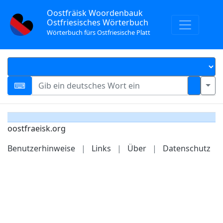
Oostfräisk Woordenbauk
Ostfriesisches Wörterbuch
Wörterbuch fürs Ostfriesische Platt
oostfraeisk.org
Benutzerhinweise
|
Links
|
Über
|
Datenschutz