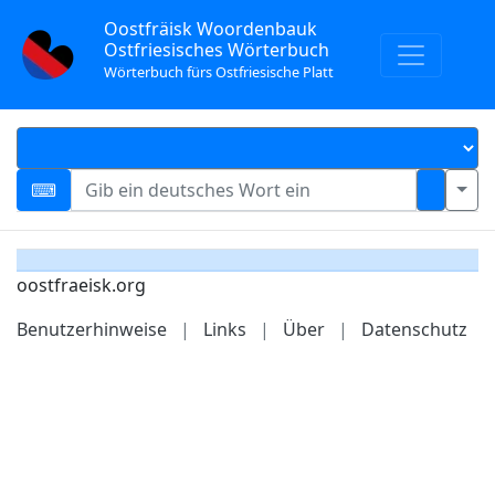
Oostfräisk Woordenbauk
Ostfriesisches Wörterbuch
Wörterbuch fürs Ostfriesische Platt
oostfraeisk.org
Benutzerhinweise
|
Links
|
Über
|
Datenschutz