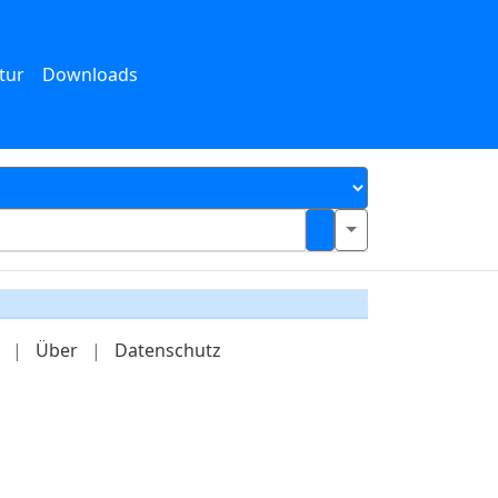
tur
Downloads
|
Über
|
Datenschutz