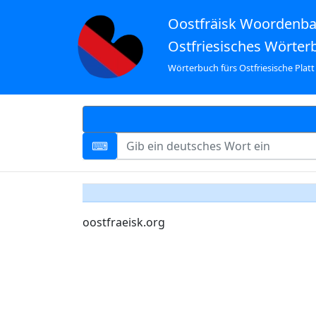
Oostfräisk Woordenb
Ostfriesisches Wörter
Wörterbuch fürs Ostfriesische Platt
oostfraeisk.org