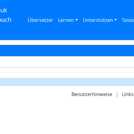
auk
buch
Übersetzer
Lernen
Unterstützen
Tasta
Benutzerhinweise
|
Links