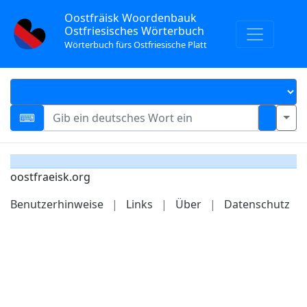
Oostfräisk Woordenbauk
Ostfriesisches Wörterbuch
Wörterbuch fürs Ostfriesische Platt
oostfraeisk.org
Benutzerhinweise
|
Links
|
Über
|
Datenschutz