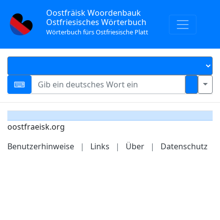
Oostfräisk Woordenbauk
Ostfriesisches Wörterbuch
Wörterbuch fürs Ostfriesische Platt
oostfraeisk.org
Benutzerhinweise
|
Links
|
Über
|
Datenschutz