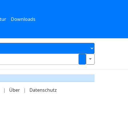
tur
Downloads
|
Über
|
Datenschutz