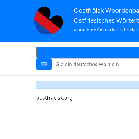
Oostfräisk Woordenb
Ostfriesisches Wörter
Wörterbuch fürs Ostfriesische Platt
oostfraeisk.org