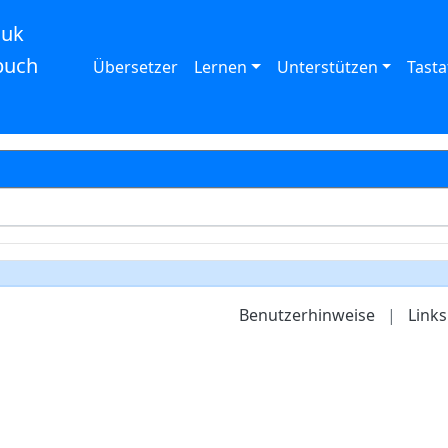
auk
buch
Übersetzer
Lernen
Unterstützen
Tasta
Benutzerhinweise
|
Links