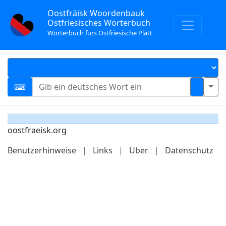
Oostfräisk Woordenbauk
Ostfriesisches Wörterbuch
Wörterbuch fürs Ostfriesische Platt
oostfraeisk.org
Benutzerhinweise
|
Links
|
Über
|
Datenschutz