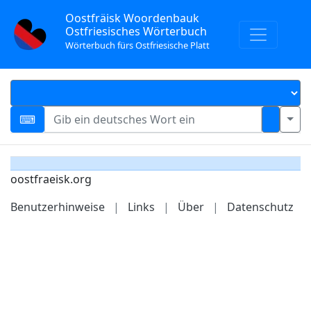
Oostfräisk Woordenbauk
Ostfriesisches Wörterbuch
Wörterbuch fürs Ostfriesische Platt
oostfraeisk.org
Benutzerhinweise
|
Links
|
Über
|
Datenschutz