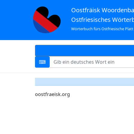
Oostfräisk Woordenb
Ostfriesisches Wörter
Wörterbuch fürs Ostfriesische Platt
oostfraeisk.org