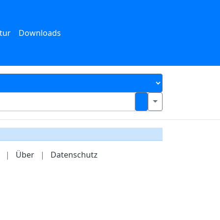
tur
Downloads
|
Über
|
Datenschutz