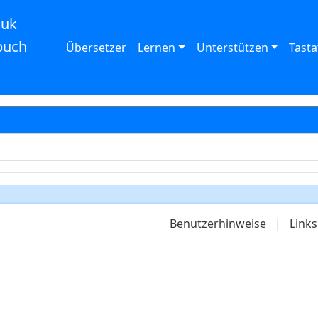
auk
buch
Übersetzer
Lernen
Unterstützen
Tasta
Benutzerhinweise
|
Links