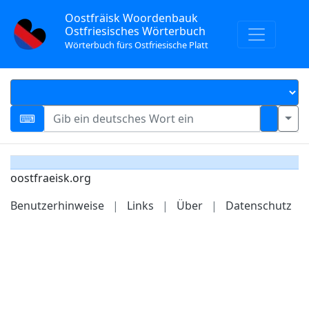
Oostfräisk Woordenbauk
Ostfriesisches Wörterbuch
Wörterbuch fürs Ostfriesische Platt
oostfraeisk.org
Benutzerhinweise
|
Links
|
Über
|
Datenschutz