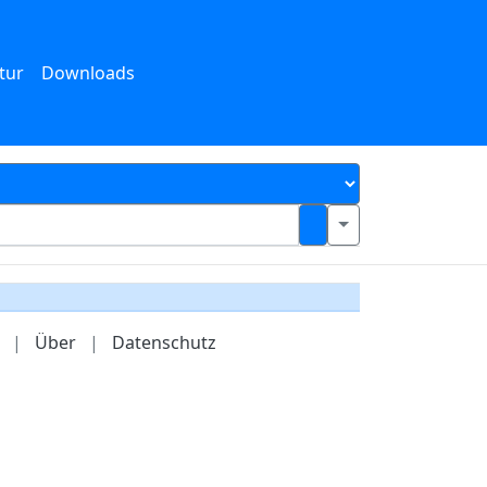
tur
Downloads
|
Über
|
Datenschutz