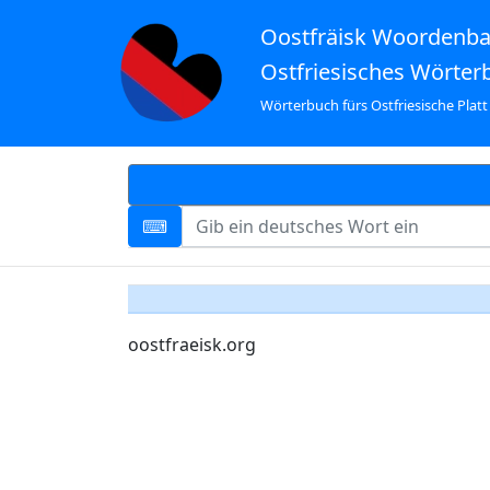
Oostfräisk Woordenb
Ostfriesisches Wörter
Wörterbuch fürs Ostfriesische Platt
oostfraeisk.org