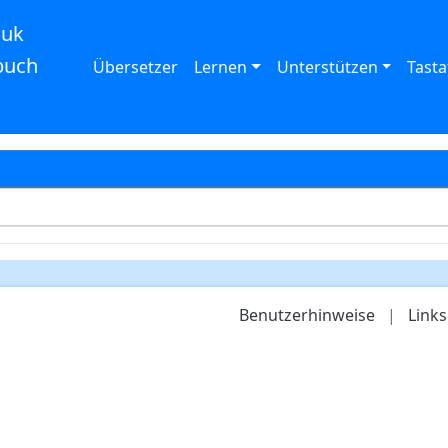
auk
buch
Übersetzer
Lernen
Unterstützen
Tasta
Benutzerhinweise
|
Links