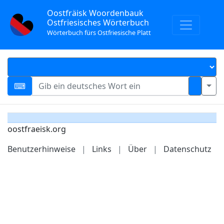
Oostfräisk Woordenbauk
Ostfriesisches Wörterbuch
Wörterbuch fürs Ostfriesische Platt
oostfraeisk.org
Benutzerhinweise
|
Links
|
Über
|
Datenschutz